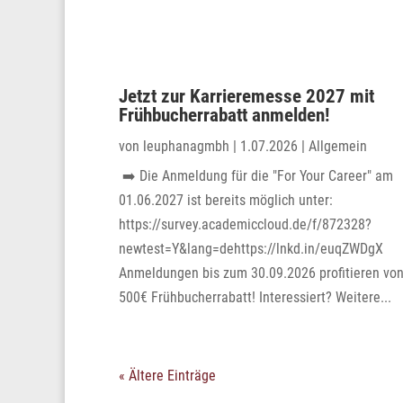
Jetzt zur Karrieremesse 2027 mit
Frühbucherrabatt anmelden!
von
leuphanagmbh
|
1.07.2026
|
Allgemein
➡️ Die Anmeldung für die "For Your Career" am
01.06.2027 ist bereits möglich unter:
https://survey.academiccloud.de/f/872328?
newtest=Y&lang=dehttps://lnkd.in/euqZWDgX
Anmeldungen bis zum 30.09.2026 profitieren vo
500€ Frühbucherrabatt! Interessiert? Weitere...
« Ältere Einträge